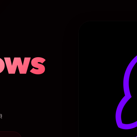
ows
ą