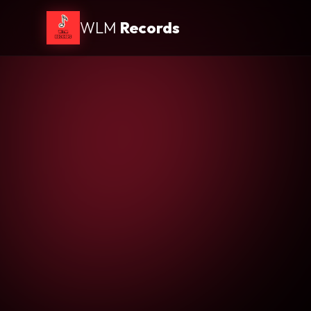
WLM
Records