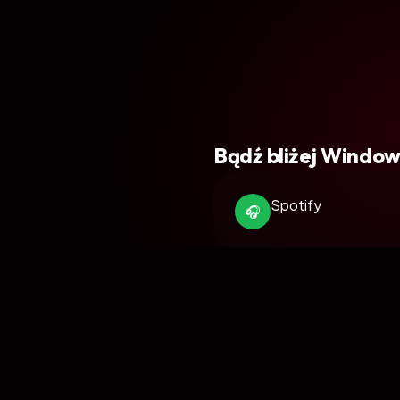
Bądź
bliżej
Window
Spotify
🎧
Jej Twórczość